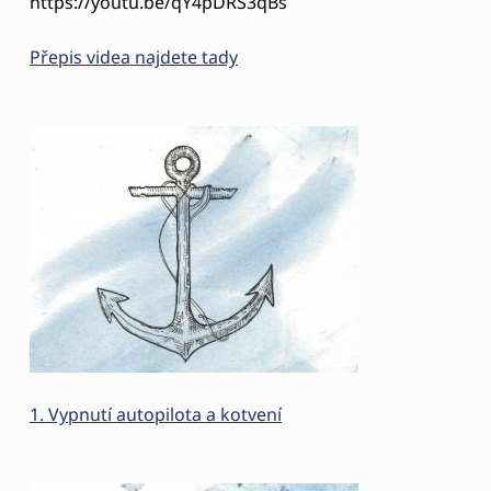
https://youtu.be/qY4pDRS3qBs
Přepis videa najdete tady
1. Vypnutí autopilota a kotvení