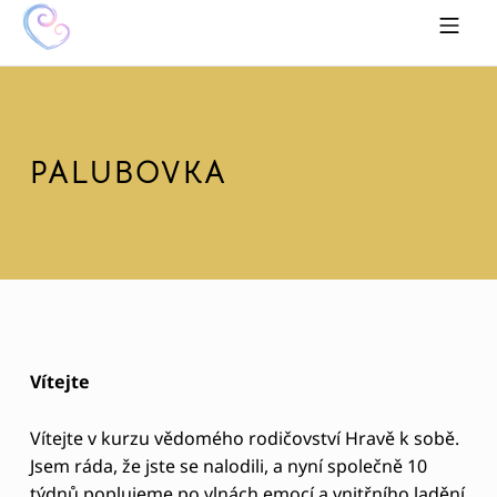
Skip to footer
Skip to main navigation
Skip to main content
MOBILE MENU
HRAVĚ K SOBĚ
PALUBOVKA
Vítejte
Vítejte v kurzu vědomého rodičovství Hravě k sobě.
Jsem ráda, že jste se nalodili, a nyní společně 10
týdnů poplujeme po vlnách emocí a vnitřního ladění