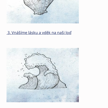
3. Vnášíme lásku a vděk na naši loď