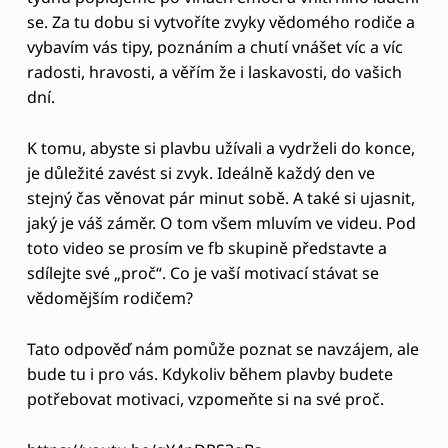
se. Za tu dobu si vytvoříte zvyky vědomého rodiče a
vybavím vás tipy, poznáním a chutí vnášet víc a víc
radosti, hravosti, a věřím že i laskavosti, do vašich
dní.
K tomu, abyste si plavbu užívali a vydrželi do konce,
je důležité zavést si zvyk. Ideálně každý den ve
stejný čas věnovat pár minut sobě. A také si ujasnit,
jaký je váš záměr. O tom všem mluvím ve videu. Pod
toto video se prosím ve fb skupině představte a
sdílejte své „proč“. Co je vaší motivací stávat se
vědomějším rodičem?
Tato odpověď nám pomůže poznat se navzájem, ale
bude tu i pro vás. Kdykoliv během plavby budete
potřebovat motivaci, vzpomeňte si na své proč.