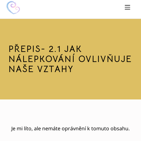
Skip to footer
Skip to main navigation
Skip to main content
MOBILE MENU
HRAVĚ K SOBĚ
PŘEPIS- 2.1 JAK
NÁLEPKOVÁNÍ OVLIVŇUJE
NAŠE VZTAHY
Je mi líto, ale nemáte oprávnění k tomuto obsahu.