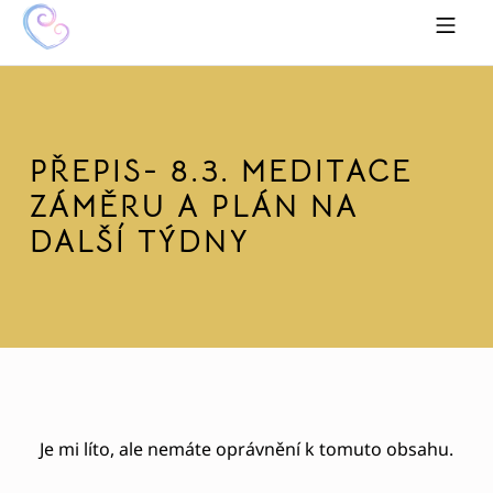
Skip to footer
Skip to main navigation
Skip to main content
MOBILE MENU
HRAVĚ K SOBĚ
PŘEPIS- 8.3. MEDITACE
ZÁMĚRU A PLÁN NA
DALŠÍ TÝDNY
Je mi líto, ale nemáte oprávnění k tomuto obsahu.