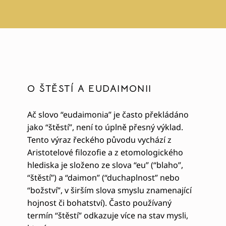
O ŠTĚSTÍ A EUDAIMONII
Ač slovo “eudaimonia” je často překládáno
jako “štěstí”, není to úplně přesný výklad.
Tento výraz řeckého původu vychází z
Aristotelové filozofie a z etomologického
hlediska je složeno ze slova “eu” (“blaho”,
“štěstí”) a “daimon” (“duchaplnost” nebo
“božství”, v širším slova smyslu znamenající
hojnost či bohatství). Často používaný
termín “štěstí” odkazuje více na stav mysli,