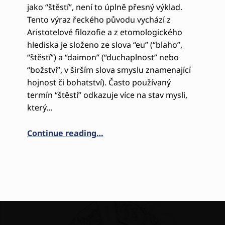
jako “štěstí”, není to úplně přesný výklad.
Tento výraz řeckého původu vychází z
Aristotelové filozofie a z etomologického
hlediska je složeno ze slova “eu” (“blaho”,
“štěstí”) a “daimon” (“duchaplnost” nebo
“božství”, v širším slova smyslu znamenající
hojnost či bohatství). Často používaný
termín “štěstí” odkazuje více na stav mysli,
který…
“O ŠTĚSTÍ A EUDAIMONII”
Continue reading
…