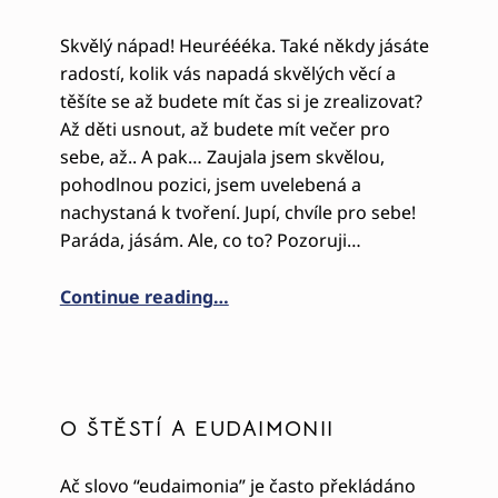
Skvělý nápad! Heuréééka. Také někdy jásáte
radostí, kolik vás napadá skvělých věcí a
těšíte se až budete mít čas si je zrealizovat?
Až děti usnout, až budete mít večer pro
sebe, až.. A pak… Zaujala jsem skvělou,
pohodlnou pozici, jsem uvelebená a
nachystaná k tvoření. Jupí, chvíle pro sebe!
Paráda, jásám. Ale, co to? Pozoruji…
“KREATIVITA A PROBUZENÍ NAŠ
Continue reading
…
O ŠTĚSTÍ A EUDAIMONII
Ač slovo “eudaimonia” je často překládáno