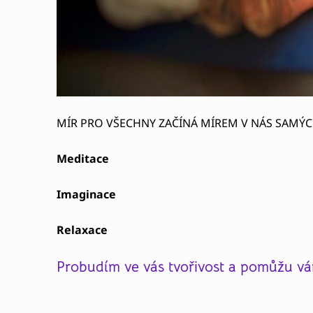
MÍR PRO VŠECHNY ZAČÍNÁ MÍREM V NÁS SAMÝC
Meditace
Imaginace
Relaxace
Probudím ve vás tvořivost a pomůžu vám