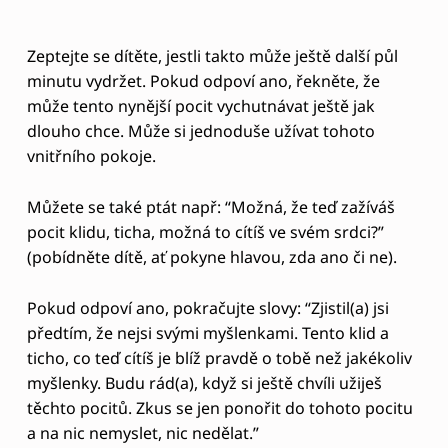
(pobídněte dítě, ať pokyne hlavou, zda ano či ne).
Pokud odpoví ano, pokračujte slovy: “Zjistil(a) jsi
předtím, že nejsi svými myšlenkami. Tento klid a
ticho, co teď cítíš je blíž pravdě o tobě než jakékoliv
myšlenky. Budu rád(a), když si ještě chvíli užiješ
těchto pocitů. Zkus se jen ponořit do tohoto pocitu
a na nic nemyslet, nic nedělat.”
Pokud dítěti nejde se dostat do tohoto prožitku,
řekněte mu, že to je v pořádku, a že to můžete
společně vyzkoušet zase později. Že se vůbec nic
neděje.
Tato cvičení jsou
pro děti obecně
velmi dobrá na
uvědomění “kdo jsem”.
Myslím, že jsou výborná ke zklidnění a vyčištění