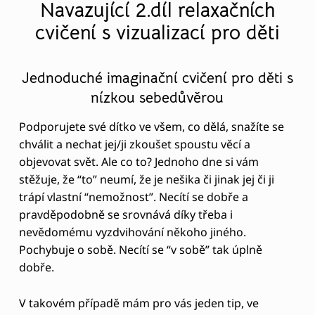
K
Navazující
2.díl relaxačních
D
cvičení s vizualizací pro děti
Y
Ž
Jednoduché imaginační cvičení pro děti s
D
nízkou sebedůvěrou
Í
Podporujete své dítko ve všem, co dělá, snažíte se
T
chválit a nechat jej/ji zkoušet spoustu věcí a
objevovat svět. Ale co to? Jednoho dne si vám
Ě
stěžuje, že “to” neumí, že je nešika či jinak jej či ji
O
trápí vlastní “nemožnost”. Necítí se dobře a
S
pravděpodobně se srovnává díky třeba i
O
nevědomému vyzdvihování někoho jiného.
Pochybuje o sobě. Necítí se “v sobě” tak úplně
B
dobře.
Ě
P
V takovém případě mám pro vás jeden tip, ve