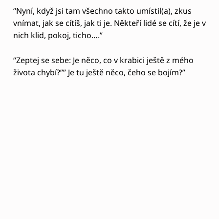
Í
“Nyní, když jsi tam všechno takto umístil(a), zkus
vnímat, jak se cítíš, jak ti je. Někteří lidé se cítí, že je v
nich klid, pokoj, ticho….”
“Zeptej se sebe: Je něco, co v krabici ještě z mého
života chybí?”” Je tu ještě něco, čeho se bojím?”
Zeptejte se dítěte, jestli takto může ještě další půl
minutu vydržet. Pokud odpoví ano, řekněte, že
může tento nynější pocit vychutnávat ještě jak
dlouho chce. Může si jednoduše užívat tohoto
vnitřního pokoje.
Můžete se také ptát např: “Možná, že teď zažíváš
pocit klidu, ticha, možná to cítíš ve svém srdci?”