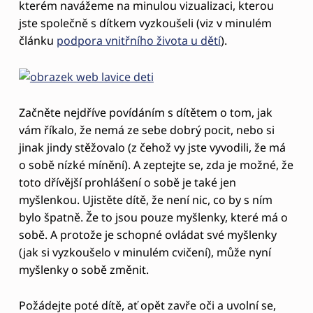
O
kterém navážeme na minulou vizualizaci, kterou
jste společně s dítkem vyzkoušeli (viz v minulém
C
článku
podpora vnitřního života u dětí
).
H
Y
B
Začněte nejdříve povídáním s dítětem o tom, jak
U
vám říkalo, že nemá ze sebe dobrý pocit, nebo si
J
jinak jindy stěžovalo (z čehož vy jste vyvodili, že má
E
o sobě nízké mínění). A zeptejte se, zda je možné, že
toto dřívější prohlášení o sobě je také jen
-
myšlenkou. Ujistěte dítě, že není nic, co by s ním
J
bylo špatně. Že to jsou pouze myšlenky, které má o
A
sobě. A protože je schopné ovládat své myšlenky
K
(jak si vyzkoušelo v minulém cvičení), může nyní
myšlenky o sobě změnit.
N
A
Požádejte poté dítě, ať opět zavře oči a uvolní se,