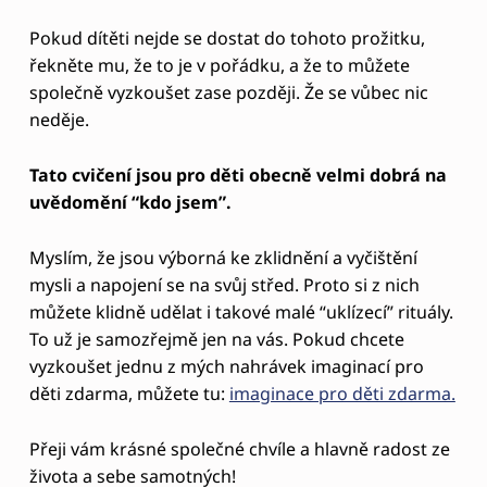
mysli a napojení se na svůj střed. Proto si z nich
můžete klidně udělat i takové malé “uklízecí” rituály.
To už je samozřejmě jen na vás. Pokud chcete
vyzkoušet jednu z mých nahrávek imaginací pro
děti zdarma, můžete tu:
imaginace pro děti zdarma.
Přeji vám krásné společné chvíle a hlavně radost ze
života a sebe samotných!
Na světě jsou již i nahrávky imaginací s texty a
malovacím sešitem pro děti. Pokud tedy chcete více,
dozvíte se info
tady
Skip back to main navigation
0 thoughts on “
KDYŽ DÍTĚ O SOBĚ
POCHYBUJE- JAK NA NÍZKÉ