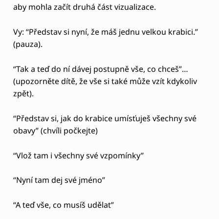
N
aby mohla začít druhá část vizualizace.
Í
Vy: “Představ si nyní, že máš jednu velkou krabici.”
Z
(pauza).
K
É
“Tak a teď do ní dávej postupně vše, co chceš”…
(upozorněte dítě, že vše si také může vzít kdykoliv
S
zpět).
E
B
“Představ si, jak do krabice umísťuješ všechny své
E
obavy” (chvíli počkejte)
V
“Vlož tam i všechny své vzpomínky”
Ě
D
“Nyní tam dej své jméno”
O
“A teď vše, co musíš udělat”
M