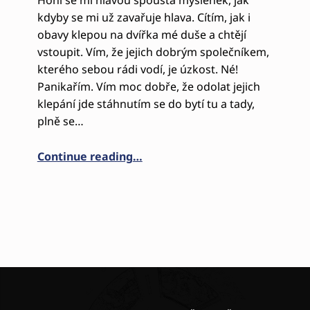
Honí se mi hlavou spousta myšlenek, jak
kdyby se mi už zavařuje hlava. Cítím, jak i
obavy klepou na dvířka mé duše a chtějí
vstoupit. Vím, že jejich dobrým společníkem,
kterého sebou rádi vodí, je úzkost. Né!
Panikařím. Vím moc dobře, že odolat jejich
klepání jde stáhnutím se do bytí tu a tady,
plně se…
“IMAGINACE- OKNO DO DUŠE”
Continue reading
…