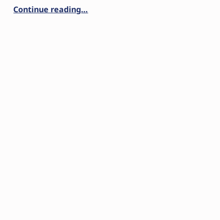
“IMAGINACE- OKNO DO DUŠE”
Continue reading
…