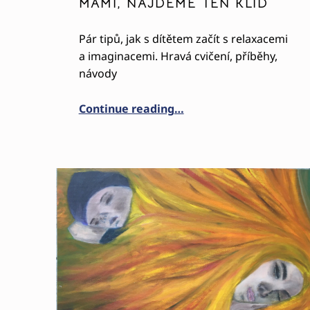
MAMI, NAJDEME TEN KLID
Pár tipů, jak s dítětem začít s relaxacemi
a imaginacemi. Hravá cvičení, příběhy,
návody
“Mami, najdeme ten klid
Continue reading
…