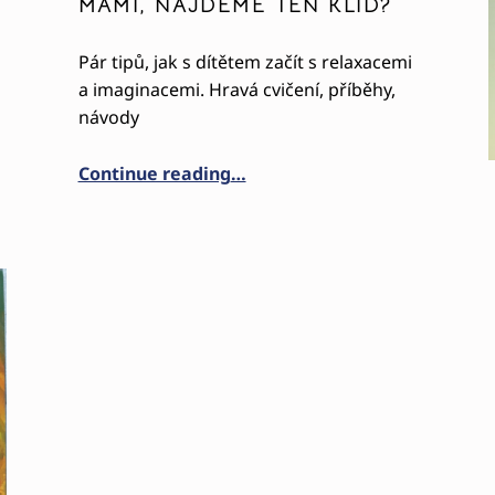
MAMI, NAJDEME TEN KLID?
Pár tipů, jak s dítětem začít s relaxacemi
a imaginacemi. Hravá cvičení, příběhy,
návody
”
“MAMI, NAJDEME TEN KLID?”
Continue reading
…