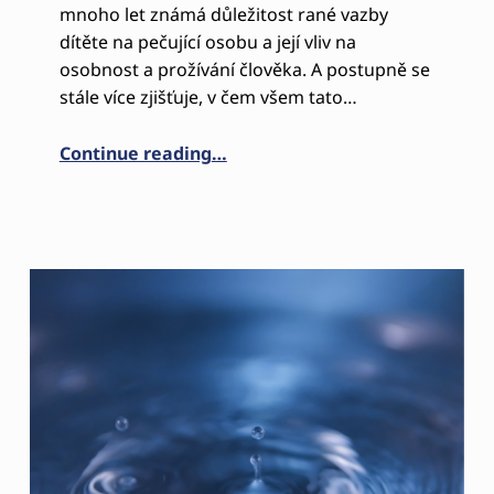
mnoho let známá důležitost rané vazby
dítěte na pečující osobu a její vliv na
osobnost a prožívání člověka. A postupně se
stále více zjišťuje, v čem všem tato…
“2. ČÁST- SPÁT SPOLEČNĚ S DĚ
Continue reading
…