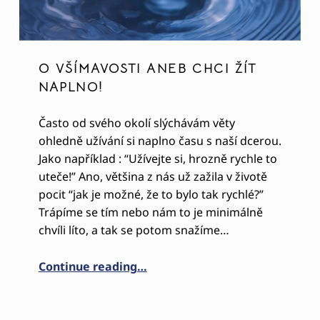
O VŠÍMAVOSTI ANEB CHCI ŽÍT
NAPLNO!
Často od svého okolí slýchávám věty
ohledně užívání si naplno času s naší dcerou.
Jako například : “Užívejte si, hrozně rychle to
uteče!” Ano, většina z nás už zažila v životě
pocit “jak je možné, že to bylo tak rychlé?”
Trápíme se tím nebo nám to je minimálně
chvíli líto, a tak se potom snažíme…
“O VŠÍMAVOSTI ANEB CHCI ŽÍT 
Continue reading
…