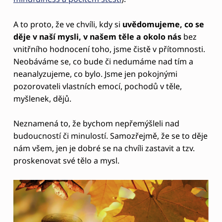
A to proto, že ve chvíli, kdy si
uvědomujeme, co se
děje v naší mysli, v našem těle a okolo nás
bez
vnitřního hodnocení toho, jsme čistě v přítomnosti.
Neobáváme se, co bude či nedumáme nad tím a
neanalyzujeme, co bylo. Jsme jen pokojnými
pozorovateli vlastních emocí, pochodů v těle,
myšlenek, dějů.
Neznamená to, že bychom nepřemýšleli nad
budoucností či minulostí. Samozřejmě, že se to děje
nám všem, jen je dobré se na chvíli zastavit a tzv.
proskenovat své tělo a mysl.