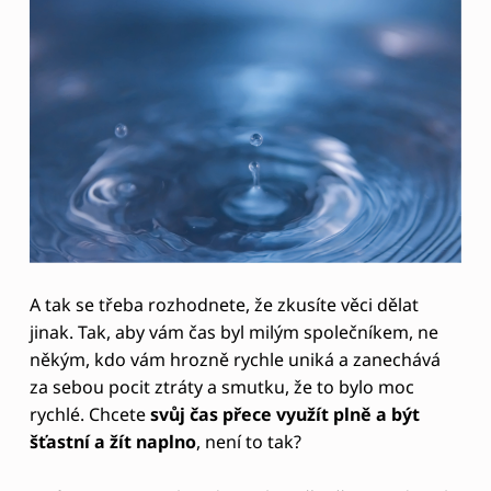
C
H
C
I
Ž
Í
T
N
A
A tak se třeba rozhodnete, že zkusíte věci dělat
jinak. Tak, aby vám čas byl milým společníkem, ne
P
někým, kdo vám hrozně rychle uniká a zanechává
L
za sebou pocit ztráty a smutku, že to bylo moc
N
rychlé. Chcete
svůj čas přece využít plně a být
O
šťastní a žít naplno
, není to tak?
!