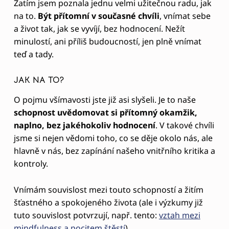
Zatím jsem poznala jednu velmi užitečnou radu, jak
na to.
Být přítomní v současné chvíli
, vnímat sebe
a život tak, jak se vyvíjí, bez hodnocení. Nežít
minulostí, ani příliš budoucností, jen plně vnímat
teď a tady.
JAK NA TO?
O pojmu všímavosti jste již asi slyšeli. Je to naše
schopnost uvědomovat si přítomný okamžik,
naplno, bez jakéhokoliv hodnocení
. V takové chvíli
jsme si nejen vědomi toho, co se děje okolo nás, ale
hlavně v nás, bez zapínání našeho vnitřního kritika a
kontroly.
Vnímám souvislost mezi touto schopností a žitím
šťastného a spokojeného života (ale i výzkumy již
tuto souvislost potvrzují, např. tento:
vztah mezi
mindfulness a pocitem štěstí
).