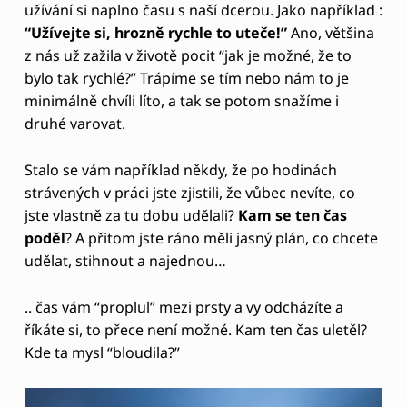
užívání si naplno času s naší dcerou. Jako například :
V
“Užívejte si, hrozně rychle to uteče!”
Ano, většina
Š
z nás už zažila v životě pocit “jak je možné, že to
Í
bylo tak rychlé?” Trápíme se tím nebo nám to je
M
minimálně chvíli líto, a tak se potom snažíme i
druhé varovat.
A
V
Stalo se vám například někdy, že po hodinách
O
strávených v práci jste zjistili, že vůbec nevíte, co
jste vlastně za tu dobu udělali?
Kam se ten čas
S
poděl
? A přitom jste ráno měli jasný plán, co chcete
T
udělat, stihnout a najednou…
I
A
.. čas vám “proplul” mezi prsty a vy odcházíte a
říkáte si, to přece není možné. Kam ten čas uletěl?
N
Kde ta mysl “bloudila?”
E
B