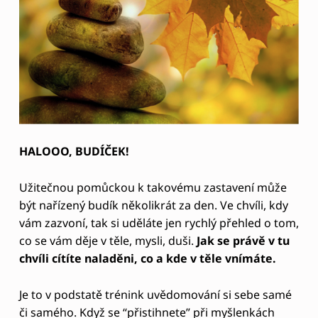
HALOOO, BUDÍČEK!
Užitečnou pomůckou k takovému zastavení může
být nařízený budík několikrát za den. Ve chvíli, kdy
vám zazvoní, tak si uděláte jen rychlý přehled o tom,
co se vám děje v těle, mysli, duši.
Jak se právě v tu
chvíli cítíte naladěni, co a kde v těle vnímáte.
Je to v podstatě trénink uvědomování si sebe samé
či samého. Když se “přistihnete” při myšlenkách