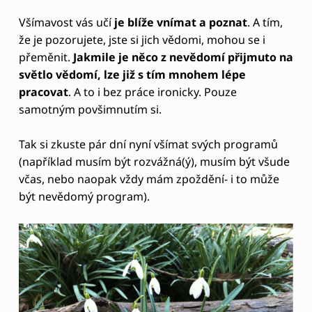
Všímavost vás učí
je blíže vnímat a poznat
. A tím,
že je pozorujete, jste si jich vědomi, mohou se i
přeměnit.
Jakmile je něco z nevědomí přijmuto na
světlo vědomí, lze již s tím mnohem lépe
pracovat
. A to i bez práce ironicky. Pouze
samotným povšimnutím si.
Tak si zkuste pár dní nyní všímat svých programů
(například musím být rozvážná(ý), musím být všude
včas, nebo naopak vždy mám zpoždění- i to může
být nevědomý program).