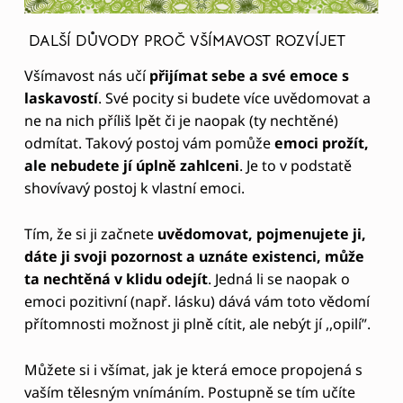
DALŠÍ DŮVODY PROČ VŠÍMAVOST ROZVÍJET
Všímavost nás učí
přijímat sebe a své emoce s
laskavostí
. Své pocity si budete více uvědomovat a
ne na nich příliš lpět či je naopak (ty nechtěné)
odmítat. Takový postoj vám pomůže
emoci prožít,
ale nebudete jí úplně zahlceni
. Je to v podstatě
shovívavý postoj k vlastní emoci.
Tím, že si ji začnete
uvědomovat, pojmenujete ji,
dáte ji svoji pozornost a uznáte existenci, může
ta nechtěná v klidu odejít
. Jedná li se naopak o
emoci pozitivní (např. lásku) dává vám toto vědomí
přítomnosti možnost ji plně cítit, ale nebýt jí ,,opilí”.
Můžete si i všímat, jak je která emoce propojená s
vaším tělesným vnímáním. Postupně se tím učíte