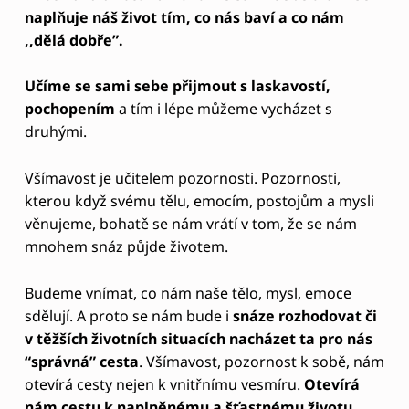
naplňuje náš život tím, co nás baví a co nám
,,dělá dobře”.
Učíme se sami sebe přijmout s laskavostí,
pochopením
a tím i lépe můžeme vycházet s
druhými.
Všímavost je učitelem pozornosti. Pozornosti,
kterou když svému tělu, emocím, postojům a mysli
věnujeme, bohatě se nám vrátí v tom, že se nám
mnohem snáz půjde životem.
Budeme vnímat, co nám naše tělo, mysl, emoce
sdělují. A proto se nám bude i
snáze rozhodovat či
v těžších životních situacích nacházet ta pro nás
“správná” cesta
. Všímavost, pozornost k sobě, nám
otevírá cesty nejen k vnitřnímu vesmíru.
Otevírá
nám cestu k naplněnému a šťastnému životu.