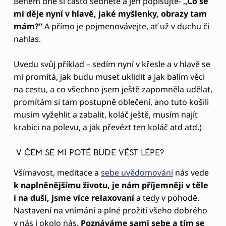
Během dne si často sedněte a jen popisujte- ,
,Co se
mi děje nyní v hlavě, jaké myšlenky, obrazy tam
mám?”
A přímo je pojmenovávejte, ať už v duchu či
nahlas.
Uvedu svůj příklad – sedím nyní v křesle a v hlavě se
mi promítá, jak budu muset uklidit a jak balím věci
na cestu, a co všechno jsem ještě zapomněla udělat,
promítám si tam postupně oblečení, ano tuto košili
musím vyžehlit a zabalit, koláč ještě, musím najít
krabici na polevu, a jak převézt ten koláč atd atd.)
V ČEM SE MI POTÉ BUDE VÉST LÉPE?
Všímavost, meditace a
sebe uvědomování
nás vede
k naplněnějšímu životu, je nám příjemněji v těle
i na duši, jsme více relaxovaní
a tedy v pohodě.
Nastavení na vnímání a plné prožití všeho dobrého
v nás i okolo nás.
Poznáváme sami sebe a tím se