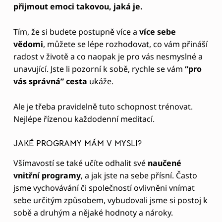
přijmout emoci takovou, jaká je.
Tím, že si budete postupně více a
více sebe
vědomi
, můžete se lépe rozhodovat, co vám přináší
radost v životě a co naopak je pro vás nesmyslné a
unavující. Jste li pozorní k sobě, rychle se vám
“pro
vás správná” cesta
ukáže.
Ale je třeba pravidelně tuto schopnost trénovat.
Nejlépe řízenou každodenní meditací.
JAKÉ PROGRAMY MÁM V MYSLI?
Všímavostí se také učíte odhalit své
naučené
vnitřní programy
, a jak jste na sebe přísní. Často
jsme vychovávání či společností ovlivněni vnímat
sebe určitým způsobem, vybudovali jsme si postoj k
sobě a druhým a nějaké hodnoty a nároky.