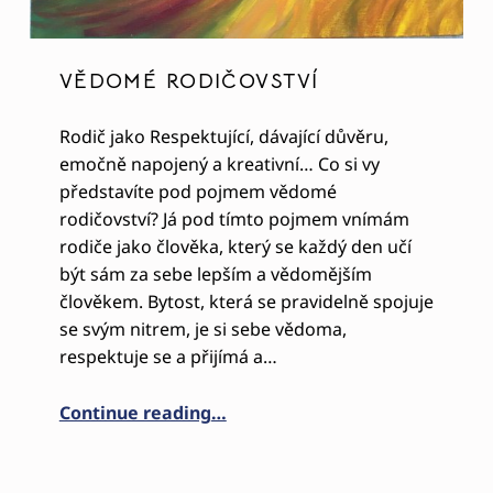
VĚDOMÉ RODIČOVSTVÍ
Rodič jako Respektující, dávající důvěru,
emočně napojený a kreativní… Co si vy
představíte pod pojmem vědomé
rodičovství? Já pod tímto pojmem vnímám
rodiče jako člověka, který se každý den učí
být sám za sebe lepším a vědomějším
člověkem. Bytost, která se pravidelně spojuje
se svým nitrem, je si sebe vědoma,
respektuje se a přijímá a…
“VĚDOMÉ RODIČOVSTVÍ”
Continue reading
…