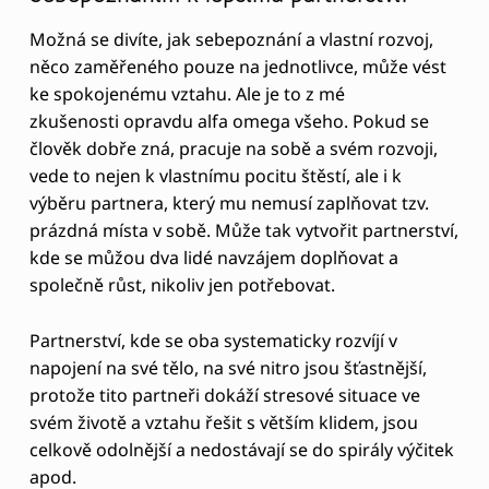
Partnerství, kde se oba systematicky rozvíjí v
napojení na své tělo, na své nitro jsou šťastnější,
protože tito partneři dokáží stresové situace ve
svém životě a vztahu řešit s větším klidem, jsou
celkově odolnější a nedostávají se do spirály výčitek
apod.
Tím, že v sobě rozvíjíte vnitřní klid, naučíte se všímat
si svého těla, věnovat pozornost svým pocitům a
emocím bez toho, aby jste je hodnotili, kritizovali.
Tak se postupně naučíte respektu a přijímání sebe,
poznáváte sebe a své emoce. Naučáte se
shovívavosti, ale zárověň upřímnosti. Pak totiž až
sami sebe plně respektujeme, jsme schopní
respektovat druhého v partnerství.