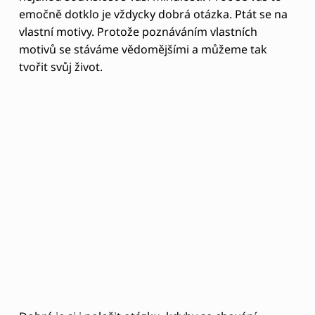
s vnitřním klidem, jak se cítíte ve svém těle a co
vnímáte, zkuste si tu situaci opravdu představit do
co nejmenších detailů. Co vás obklopuje za vůni,
Jaké máte oblečení na sobě, co za zvuky a hlasy
slyšíte a jak slyšíte svůj vlastní šepot a co za pocit ve
vás převládá. Opravdu zapojte celé své tělo a mysl,
tak jakoby to bylo teď a byli jste si sebe naprosto
plně vědomi.
Více technik k vlastní přeměně najdete v knize
Odemkni své nové Já.
Skip back to main navigation
0 thoughts on “
Vztah jako emoční jízda
a cesta k sobě
”