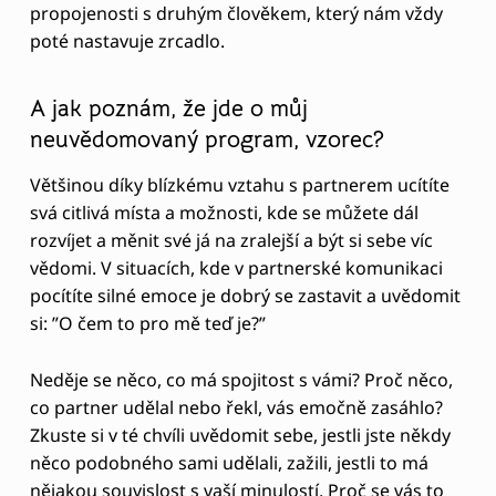
a díky takovýmto situacím si ho můžeme uvědomit
a začít s ním pracovat a měnit za víc konstruktivní.
Například reagujete křikem tak můžete tento
program začít měnit uvědoměním si a následným
přeformulováním výroku o svém křiku. Je potřeba
své přesvědčení, které za touto reakcí tkví změnit.
Tak například “křičím, abych byla vyslyšená”
můžeme změnit na výrok “šeptání je celkem dobrý
způsob zaujmout pozornost a být slyšet, dřív jsem
věřila opaku, to jsem se docela pletla”
Takto se může vaše přesvědčení postupně měnit.
Můžete i použít imaginaci a představit si sebe v
podobné situaci v budoucnosti a jak klidně šeptáte,