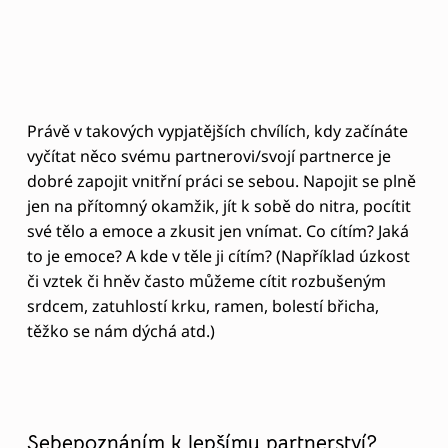
či vztek či hněv často můžeme cítit rozbušeným
srdcem, zatuhlostí krku, ramen, bolestí břicha,
těžko se nám dýchá atd.)
Sebepoznáním k lepšímu partnerství?
Možná se divíte, jak sebepoznání a vlastní rozvoj,
něco zaměřeného pouze na jednotlivce, může vést
ke spokojenému vztahu. Ale je to z mé
zkušenosti opravdu alfa omega všeho. Pokud se
člověk dobře zná, pracuje na sobě a svém rozvoji,
vede to nejen k vlastnímu pocitu štěstí, ale i k
výběru partnera, který mu nemusí zaplňovat tzv.
prázdná místa v sobě. Může tak vytvořit partnerství,
kde se můžou dva lidé navzájem doplňovat a
společně růst, nikoliv jen potřebovat.