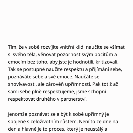
plně vědom v každé životní situaci, při jakékoliv
zkušenosti. Ale zřejmě snadnější je začít pár
minutami meditace denně. Naučit se nejdříve třeba
jen na pět minut úplně ztišit a věnovat se jen sobě,
jít do svého nitra a uvědomit si, co se děje.
Uvědomit si své myšlenky, a jednu po druhé nechat
v tu chvíli odplynout.
Dobrým cvičením je taky tzv. cvičení na
pozorovatele. Najděte si nějakou pohodlnou pozici
a v té pak jen popisujte sebe jakoby zvnějšku.
Popiště sebe, jak kdybyste se na sebe dívali
zvnějšku- jak jste právě posazení, co se děje ve
vašem těle a mysli v tento moment. Jen odosobněně
popisujete. Jak kdybyste se dívali na film. Pomůže
vám to v určitém odstupu od silných emocí, takže
toto cvičení pak můžete využít i ve vypjatých