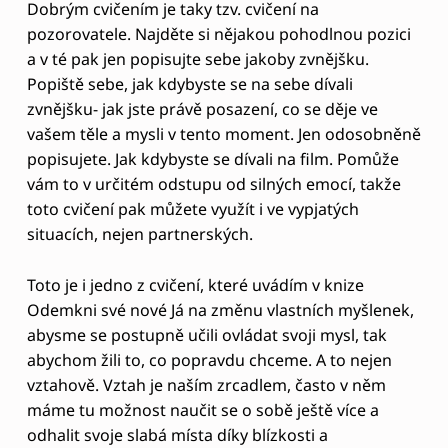
obrátilo do pozitivní formy, co by to bylo? A tato
pozitivní část by s vámi mohla nějak souviset?
Nechybí vám například naplnění takovéto kvality ve
vašem vlastním životě?
Co se svými neuvědomovanými programy
udělat, jak změnit svoje vzorce?
A jak to udělat, abyste nereagovali reaktivně ze
svého vnitřního programu, ale vědomě, tak jak si
přejete?
Často zjistíme, že na vyhrocené, stresové situace
reagujeme formou, kterou jsme se jako děti naučili,
viděli u rodičů či jiných opatrujících osob a ani tak
reagovat nechceme. Jedná se o náš vnitřní program