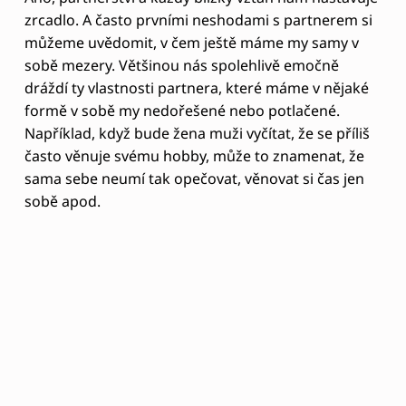
zrcadlo. A často prvními neshodami s partnerem si
můžeme uvědomit, v čem ještě máme my samy v
sobě mezery. Většinou nás spolehlivě emočně
dráždí ty vlastnosti partnera, které máme v nějaké
formě v sobě my nedořešené nebo potlačené.
Například, když bude žena muži vyčítat, že se příliš
často věnuje svému hobby, může to znamenat, že
sama sebe neumí tak opečovat, věnovat si čas jen
sobě apod.
Právě v takových vypjatějších chvílích, kdy začínáte
vyčítat něco svému partnerovi/svojí partnerce je
dobré zapojit vnitřní práci se sebou. Napojit se plně
jen na přítomný okamžik, jít k sobě do nitra, pocítit
své tělo a emoce a zkusit jen vnímat. Co cítím? Jaká
to je emoce? A kde v těle ji cítím? (Například úzkost