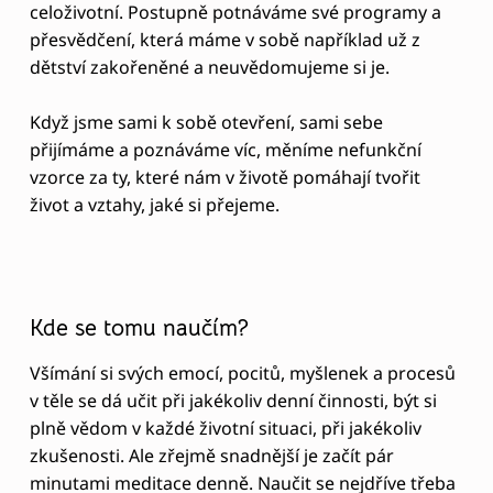
situacích, nejen partnerských.
Toto je i jedno z cvičení, které uvádím v knize
Odemkni své nové Já na změnu vlastních myšlenek,
abysme se postupně učili ovládat svoji mysl, tak
abychom žili to, co popravdu chceme. A to nejen
vztahově. Vztah je naším zrcadlem, často v něm
máme tu možnost naučit se o sobě ještě více a
odhalit svoje slabá místa díky blízkosti a
propojenosti s druhým člověkem, který nám vždy
poté nastavuje zrcadlo.
A jak poznám, že jde o můj
neuvědomovaný program, vzorec?
Většinou díky blízkému vztahu s partnerem ucítíte
svá citlivá místa a možnosti, kde se můžete dál