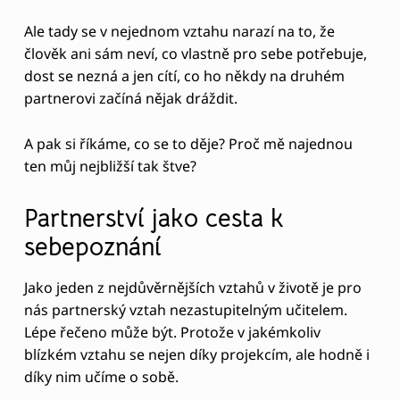
Z
Ale tady se v nejednom vztahu narazí na to, že
D
člověk ani sám neví, co vlastně pro sebe potřebuje,
dost se nezná a jen cítí, co ho někdy na druhém
A
partnerovi začíná nějak dráždit.
A
C
A pak si říkáme, co se to děje? Proč mě najednou
E
ten můj nejbližší tak štve?
S
Partnerství jako cesta k
T
sebepoznání
A
K
Jako jeden z nejdůvěrnějších vztahů v životě je pro
S
nás partnerský vztah nezastupitelným učitelem.
Lépe řečeno může být. Protože v jakémkoliv
O
blízkém vztahu se nejen díky projekcím, ale hodně i
B
díky nim učíme o sobě.
Ě