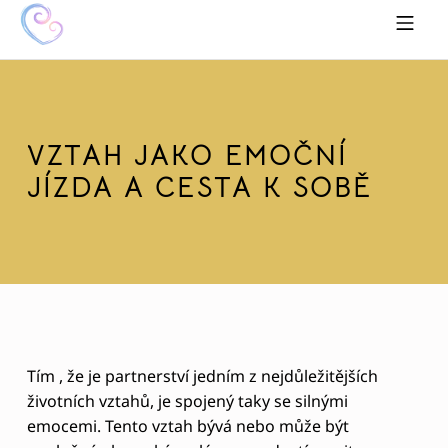
Skip to footer
Skip to main navigation
Skip to main content
MOBILE MENU
HRAVĚ K SOBĚ
VZTAH JAKO EMOČNÍ
JÍZDA A CESTA K SOBĚ
V
Tím , že je partnerství jedním z nejdůležitějších
životních vztahů, je spojený taky se silnými
Z
emocemi. Tento vztah bývá nebo může být
T