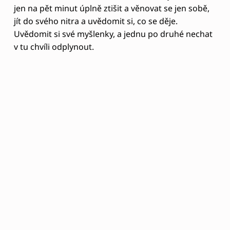
rozvíjet a měnit své já na zralejší a být si sebe víc
vědomi. V situacích, kde v partnerské komunikaci
pocítíte silné emoce je dobrý se zastavit a uvědomit
si: ”O čem to pro mě teď je?”
Neděje se něco, co má spojitost s vámi? Proč něco,
co partner udělal nebo řekl, vás emočně zasáhlo?
Zkuste si v té chvíli uvědomit sebe, jestli jste někdy
něco podobného sami udělali, zažili, jestli to má
nějakou souvislost s vaší minulostí. Proč se vás to
emočně dotklo je vždycky dobrá otázka. Ptát se na
vlastní motivy. Protože poznáváním vlastních
motivů se stáváme vědomějšími a můžeme tak
tvořit svůj život.
Dobré je si i položit otázku, kdyby se chování
partnera nebo to, co vás nějak emočně zasáhlo