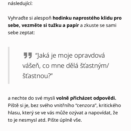
a nechte do své mysli
volně přicházet odpovědi.
Piště si je, bez svého vnitřního “cenzora”, kritického
hlasu, který se ve vás může ozývat a napovídat, že
to je nesmysl atd. Pište úplně vše.
Tam, kde se to dotýká vaší podstaty, pocítíte
silné emoce nebo jasné signály těla
. Ale to může
“vyplout” na povrch ve formě nápadu třeba až po