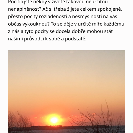
Pocítili jste někdy v životě takovou neurčitou
S
nenaplněnost? Ač si třeba žijete celkem spokojeně,
V
přesto pocity rozladěnosti a nesmyslnosti na vás
É
občas vykouknou? To se děje v určité míře každému
Ž
z nás a tyto pocity se docela dobře mohou stát
našimi průvodci k sobě a podstatě.
I
V
O
T
N
Í
P
O
S
L