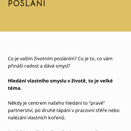
POSLÁNÍ
J
Co je vaším životním posláním? Co je to, co vám
přináší radost a dává smysl?
A
K
H
ledání vlastního smyslu v životě, to je velké
N
téma.
A
Někdy je centrem našeho hledání to “pravé”
J
partnerství, po druhé tápání v pracovní sféře nebo
Í
nalézání vlastních kořenů.
T