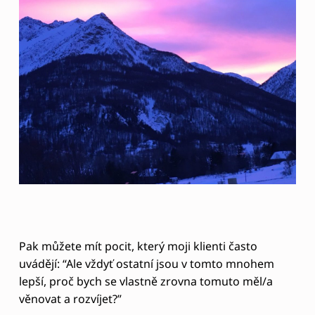
Pak můžete mít pocit, který moji klienti často
uvádějí: “Ale vždyť ostatní jsou v tomto mnohem
lepší, proč bych se vlastně zrovna tomuto měl/a
věnovat a rozvíjet?”
Někdy je třeba najít kombinaci svých silných
stránek, abyste uviděli
svoji jedinečnost
a odhalili
právě tu svoji naplňující vášeň.
Test na zjištění vášně
Pokud máte chuť zabývat se víc dopodrobna
zjištěním své vášně,
zkuste si zodpovědět 10
otázek v následujícím testu
. Díky svým odpovědím
můžete zjistit, v čem je právě pro vás dobré se