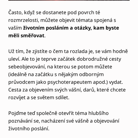
Á
N
Často, když se dostanete pod povrch té
rozmrzelosti, můžete objevit témata spojená s
Í
vaším
životním posláním a otázky, kam byste
měli směřovat
.
Už tím, že zjistíte o čem ta rozlada je, se vám hodně
uleví. Ale to je teprve začátek dobrodružné cesty
sebeobjevování, na kterou se potom můžete
(ideálně na začátku s nějakým odborným
průvodcem jako psychoterapeutem apod.) vydat.
Cesta za objevením svých vášní, darů, které chcete
rozvíjet a se světem sdílet.
Pojďme teď společně otevřít téma hlubšího
poznávání se, nacházení své vášně a objevování
životního poslání.