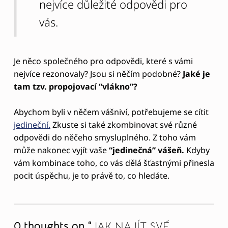
může nakonec vyjít vaše
“jedinečná” vášeň.
Kdyby
vám kombinace toho, co vás dělá šťastnými přinesla
pocit úspěchu, je to právě to, co hledáte.
Skip back to main navigation
0 thoughts on “
JAK NAJÍT SVÉ
ŽIVOTNÍ POSLÁNÍ
”
LEAVE A REPLY
Your email address will not be published.
Required
fields are marked
*
Comment
*