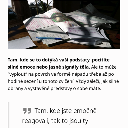
hodině sezení u tohoto cvičení. Vždy záleží, jak silné
obrany a vystavěné představy o sobě máte.
Tam, kde jste emočně
reagovali, tak to jsou ty
nejvíce důležité odpovědi pro
vás.
Je něco společného pro odpovědi, které s vámi
nejvíce rezonovaly? Jsou si něčím podobné?
Jaké je
tam tzv. propojovací “vlákno”?
Abychom byli v něčem vášniví, potřebujeme se cítit
jedineční.
Zkuste si také zkombinovat své různé
odpovědi do něčeho smysluplného. Z toho vám