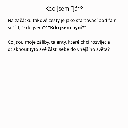
Kdo jsem “já”?
Na začátku takové cesty je jako startovací bod fajn
si říct, “kdo jsem”?
“Kdo jsem nyní?”
Co jsou moje záliby, talenty, které chci rozvíjet a
otisknout tyto své části sebe do vnějšího světa?
Práce, která nás baví a zároveň živí a je naší vášní je
ideální kombinace. Ale víte, co je vaší vášní? Máte
chuť zjistit, jak na to?
Hledání vlastní vášně