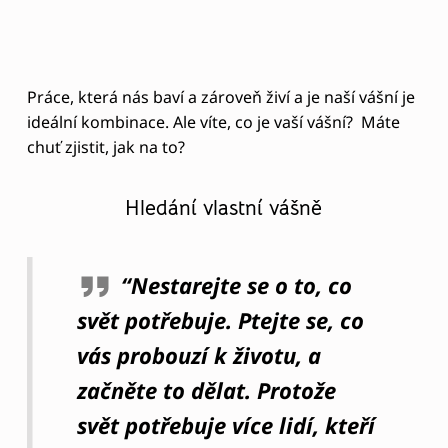
“Nestarejte se o to, co
svět potřebuje. Ptejte se, co
vás probouzí k životu, a
začněte to dělat. Protože
svět potřebuje více lidí, kteří
se probrali k opravdovému
životu.” – Howard Thurman
Jaká činnost vás tak naplňuje, že jí
dokážete být
pohlceni i hodiny a zapomenout na plynutí času?
Co vám jde tak nějak samo? Myslím, že toto jsou
jednoznačné otázky ohledně zjištění vášně.
Často je ale cesta k vášni spletitější.
Je to otázka