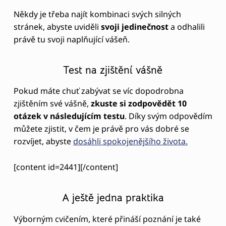
rozvíjet, abyste
dosáhli spokojenějšího života.
[content id=2441][/content]
A ještě jedna praktika
Výborným cvičením, které přináší poznání je také
následující:
Vyhraďte si alespoň
hodinku naprostého klidu pro
sebe, vezměte si tužku a papír
a zkuste se sami
sebe zeptat:
“Jaká je moje opravdová
vášeň, co mne dělá šťastným/
šťastnou?”