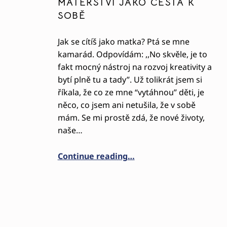
MATEŘSTVÍ JAKO CESTA K
SOBĚ
Jak se cítíš jako matka? Ptá se mne
kamarád. Odpovídám: ,,No skvěle, je to
fakt mocný nástroj na rozvoj kreativity a
bytí plně tu a tady”. Už tolikrát jsem si
říkala, že co ze mne “vytáhnou” děti, je
něco, co jsem ani netušila, že v sobě
mám. Se mi prostě zdá, že nové životy,
naše…
“MATEŘSTVÍ JAKO CESTA 
Continue reading
…