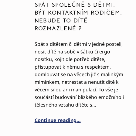
SPÁT SPOLEČNĚ S DĚTMI,
BÝT KONTAKTNÍM RODIČEM,
NEBUDE TO DÍTĚ
ROZMAZLENÉ ?
Spát s dítětem či dětmi v jedné posteli,
nosit dítě na sobě v šátku či ergo
nosítku, kojit dle potřeb dítěte,
přistupovat k němu s respektem,
domlouvat se na věcech již s malinkým
miminkem, netrestat a nenutit dítě k
věcem silou ani manipulací. To vše je
součástí budování blízkého emočního i
tělesného vztahu dítěte s…
“SPÁT SPOLEČNĚ S DĚTM
Continue reading
…