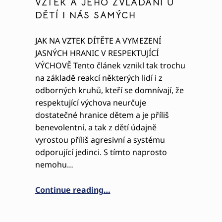
VZTEK A JEHO ZVLÁDÁNÍ U
DĚTÍ I NÁS SAMÝCH
JAK NA VZTEK DÍTĚTE A VYMEZENÍ
JASNÝCH HRANIC V RESPEKTUJÍCÍ
VÝCHOVĚ Tento článek vznikl tak trochu
na základě reakcí některých lidí i z
odborných kruhů, kteří se domnívají, že
respektující výchova neurčuje
dostatečné hranice dětem a je příliš
benevolentní, a tak z dětí údajně
vyrostou příliš agresivní a systému
K SOBĚ”
odporující jedinci. S tímto naprosto
nemohu…
“VZTEK A JEHO ZVLÁDÁNÍ U DĚ
Continue reading
…