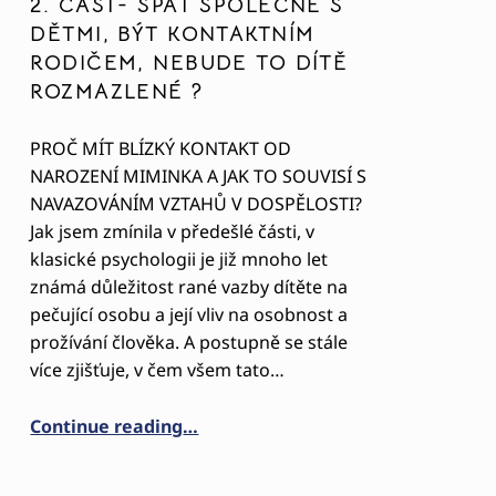
2. ČÁST- SPÁT SPOLEČNĚ S
DĚTMI, BÝT KONTAKTNÍM
RODIČEM, NEBUDE TO DÍTĚ
ROZMAZLENÉ ?
PROČ MÍT BLÍZKÝ KONTAKT OD
NAROZENÍ MIMINKA A JAK TO SOUVISÍ S
NAVAZOVÁNÍM VZTAHŮ V DOSPĚLOSTI?
Jak jsem zmínila v předešlé části, v
klasické psychologii je již mnoho let
známá důležitost rané vazby dítěte na
pečující osobu a její vliv na osobnost a
prožívání člověka. A postupně se stále
více zjišťuje, v čem všem tato…
TÍ I NÁS SAMÝCH”
“2. ČÁST- SPÁT SPOLEČNĚ S DĚTMI
Continue reading
…