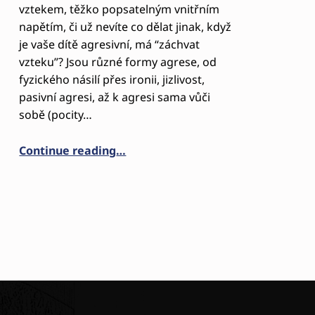
vztekem, těžko popsatelným vnitřním
napětím, či už nevíte co dělat jinak, když
je vaše dítě agresivní, má “záchvat
vzteku”? Jsou různé formy agrese, od
fyzického násilí přes ironii, jizlivost,
pasivní agresi, až k agresi sama vůči
sobě (pocity…
“OBEJMUTÍ VLASTNÍ AGRESE”
Continue reading
…