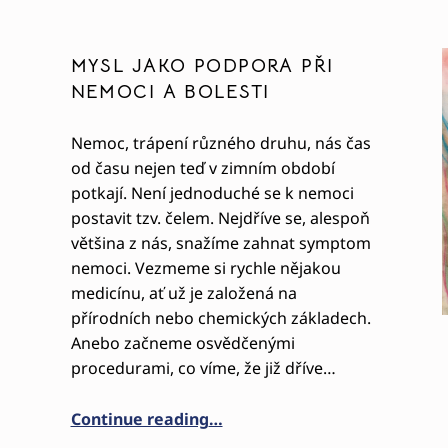
MYSL JAKO PODPORA PŘI
NEMOCI A BOLESTI
Nemoc, trápení různého druhu, nás čas
od času nejen teď v zimním období
potkají. Není jednoduché se k nemoci
postavit tzv. čelem. Nejdříve se, alespoň
většina z nás, snažíme zahnat symptom
nemoci. Vezmeme si rychle nějakou
medicínu, ať už je založená na
přírodních nebo chemických základech.
Anebo začneme osvědčenými
procedurami, co víme, že již dříve…
I, BÝT KONTAKTNÍM RODIČEM, NEBUDE TO DÍTĚ ROZMAZ
“MYSL JAKO PODPORA PŘI NE
Continue reading
…