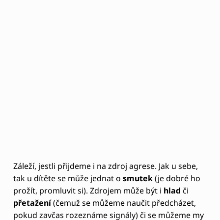
dítěti umožňuje dělat uváženější rozhodnutí, lépe se
ovládat”.
” Na základě opakované zkušenosti dítěte, že rodič
je emočně vnímavý a naladěný- navazuje kontakt-
se v průběhu času rozvíjí
mozkové schopnosti
seberegulace/sebeuklidnění což vede k větší
samostatnosti a odolnosti”.
Jsou to jasné závěry, které však není tak snadné
uplatnit v praxi. Můžeme se je však učit postupně.
Co je tedy řešením?
Žít více v kontaktu s dítětem, ale i se svými
emocemi. Vnímat a podporovat vyjadřování emocí.
Na závěr bych nás všechny chtěla pobídnout,
abychom se pokusili vlastní agresi či agresi našeho