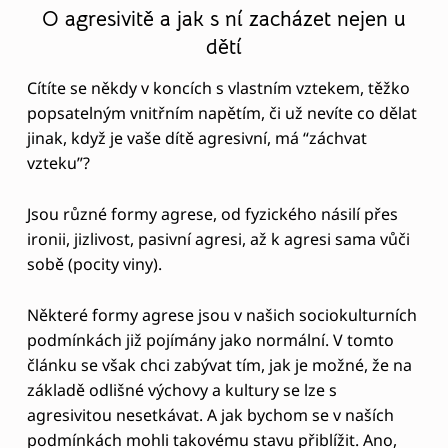
O
O agresivitě a jak s ní zacházet nejen u
dětí
B
E
Cítíte se někdy v koncích s vlastním vztekem, těžko
J
popsatelným vnitřním napětím, či už nevíte co dělat
jinak, když je vaše dítě agresivní, má “záchvat
M
vzteku”?
U
T
Jsou různé formy agrese, od fyzického násilí přes
Í
ironii, jizlivost, pasivní agresi, až k agresi sama vůči
sobě (pocity viny).
V
L
Některé formy agrese jsou v našich sociokulturních
A
podmínkách již pojímány jako normální. V tomto
článku se však chci zabývat tím, jak je možné, že na
S
základě odlišné výchovy a kultury se lze s
T
agresivitou nesetkávat. A jak bychom se v naších
N
podmínkách mohli takovému stavu přiblížit. Ano,