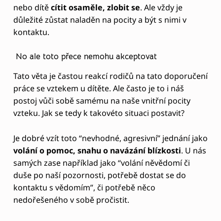
dítěte vlídně obejmout, vzít do náručí. Pak se nám
snadno může stát, že agrese sama od sebe zmizí,
promění se. A ten zážitek za to opravdu stojí.