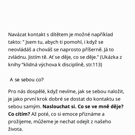
No ale toto přece nemohu akceptovat
Tato věta je častou reakcí rodičů na tato doporučení
práce se vztekem u dítěte. Ale často je to i náš
postoj vůči sobě samému na naše vnitřní pocity
vzteku. Jak se tedy k takovéto situaci postavit?
Je dobré vzít toto “nevhodné, agresivní” jednání jako
volání o pomoc, snahu o navázání blízkosti
. U nás
samých zase například jako “volání něvědomí či
duše po naší pozornosti, potřebě dostat se do
kontaktu s vědomím”, či potřebě něco
nedořešeného v sobě pročistit.
Právě ve zmiňované knize “Klidná výchova k
disciplíně” píší autoři o “kontaktu” jako
nejdůležitějším prvku, který napomáhá u dětí k
integraci mozku. Terapeuti v knize uvádí: ” Kontakt