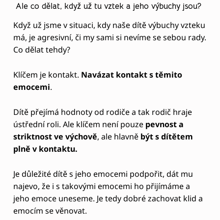
naše vlastní emoce, postup je stejný. Popsat si v
duchu, co vidíte, jak kdyby jste se na sebe dívali “z
pozorovatelského pohledu”.
Velmi zajímavé “návody” na to, jak se zachovat v
těchto situacích nabízí kniha “Klidná výchova k
disciplíně”, ve které tým Gestalt psychoterapeutů
zakládá své postupy na nových zjištěních o vývoji
mozku u dětí. Autoři v ní nabádají například k tomu,
abychom řekli
“ano” emocím, nikoliv
“špatnému/agresivnímu” chování
dítěte. Bohužel
je skutečností, že my dospělí často máme tendenci
bránit dětem si skutečně uvědomit, co se v nich
děje. Odvádíme všemožně jejich pozornost od
pocitů : “Už nebreč”/ “Proč se zase tak vztekáš?” Jak
tedy pak děti mají umět s emocemi adekvátně
pracovat? Proč se pak divíme, že i my sami často
nevíme, co se sebou, když jsme byli vychováni úplně