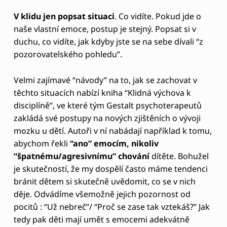
stejně? My jako dospělí pak můžeme mít na základě
takového potlačení pocit, že se v sobě a svých
emocích naprosto nevyznáme, že jsou naše emoce
často neoprávněné. Takže pokud v tomto vzorci
nechceme pokračovat a chceme mít z našeho dítěte
autonomního sebevědomého člověka, je dobré na
jeho pocity reagovat.
Navázat kontakt s dítětem je možné například
takto: ” Jsem tu, abych ti pomohl, i když se
neovládáš a chováš se naprosto příšerně. Já to
zvládnu. Jistím tě. Ať se děje, co se děje.” (Ukázka z
knihy “klidná výchova k disciplíně, str.113)
A se sebou co?