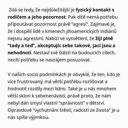
Když už jsme v situaci, kdy naše dítě výbuchy vzteku
má, je agresivní, či my sami si nevíme se sebou rady.
Co dělat tehdy?
Klíčem je kontakt.
Navázat kontakt s těmito
emocemi
.
Dítě přejímá hodnoty od rodiče a tak rodič hraje
ústřední roli. Ale klíčem není pouze
pevnost a
striktnost ve výchově
, ale hlavně
být s dítětem
plně v kontaktu.
Je důležité dítě s jeho emocemi podpořit, dát mu
najevo, že i s takovými emocemi ho přijímáme a
jeho emoce uneseme. Je tedy dobré zachovat klid a
emocím se věnovat.
V klidu jen popsat situaci
. Co vidíte. Pokud jde o