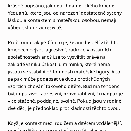
jistotu ve stabilní přítomnosti mateřské figury. A to
se pak může podepsat ve dvou protichůdných
vzorcích chování takového dítěte. Buď má tendenci
být impulzivní, agresivní, provokatitivní, či naopak je
více stažené, poddajné, svolné. Pokud jsou v rodině
dvě děti, je předpoklad protikladnosti těchto dvou.
Když je kontakt mezi rodičem a dítětem vzdálenější,
musí se dítě o pozornost více snažit, aby bylo
viděno a dostalo se mu, co potřebuje.
V podstatě jde o to
nastavit zdravý vztah, který je
harmonický, ale má zároveň jasně definované,
pevné hranice
. Pokud takto nastaven není, má dítě
sklon k úzkostnému prožívání a agresi.
Zdá se tedy, že nejdůležitější je
fyzický kontakt s rodičem a jeho pozornost
. Pak