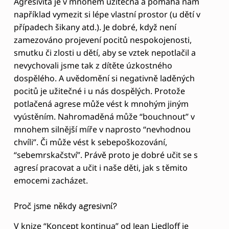
mnohem silnější míře v naprosto “nevhodnou
chvíli”. Či může vést k sebepoškozování,
“sebemrskačství”. Právě proto je dobré učit se s
agresí pracovat a učit i naše děti, jak s těmito
emocemi zacházet.
Proč jsme někdy agresivní?
V knize “Koncept kontinua” od Jean Liedloff je
krásně popsáno, jak děti jihoamerického kmene
Yequánů, které jsou od narození dostatečně syceny
láskou a kontaktem s mateřskou osobou, nemají
vůbec sklon k agresivitě.
Proč tomu tak je? Čím to je, že ani dospělí v těchto
kmenech nejsou agresivní, zatímco v ostatních
společnostech ano? Lze to vysvětlit právě na
základě vzniku úzkosti u miminka, které nemá