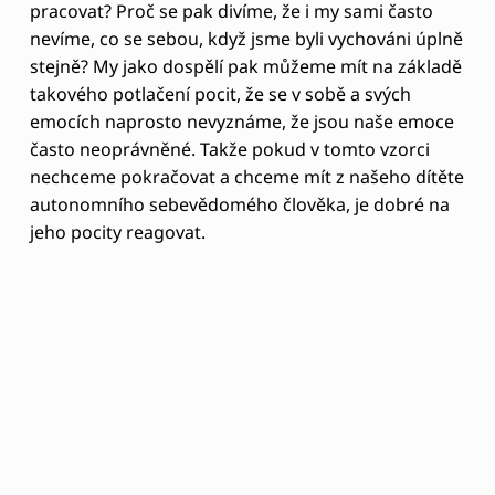
Pro nás dospělé, když nevíme, jak se sebou naložit,
je jako první krok dobré se dostat do kontaktu se
sebou samým.
Naslouchat si. Co se ve mně děje?
Co cítím?
Až poté, co si emoce přiznáme a
prožijeme, můžeme je nechat odejít z našeho
života.
Záleží, jestli přijdeme i na zdroj agrese. Jak u sebe,
tak u dítěte se může jednat o
smutek
(je dobré ho
prožít, promluvit si). Zdrojem může být i
hlad
či
přetažení
(čemuž se můžeme naučit předcházet,
pokud zavčas rozeznáme signály) či se můžeme my
nebo dítě
cítit osaměle, zlobit se
. Ale vždy je
důležité zůstat naladěn na pocity a být s nimi v
kontaktu.