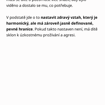
dítě nemá potřebu připoutávat pozornost právě
“agresí”. Zajímavé je, že i dospělí lidé v kmenech
jihoamerických indiánů nejsou agresivní. Nabízí se
vysvětlení, že
žijí plně “tady a teď”, akceptujíc
sebe takové, jací jsou a nehodnotí
. Nestaví své
štěstí na budoucích cílech, necítí potřebu se
navzájem posuzovat.
V naších socio podmínkách je obvyklé, že ten, kdo je
více frustrovaný, má větší potřebu rozlišovat a
hodnotit rozdíly mezi lidmi. Také je u nás mnohem
větší sklon k sebenenávisti, právě proto, že nám
nebyl dán smysl vlastní “správnosti” v dětství.
Opravdové “vychutnání štěstí, radosti ze života” je u
nás spíše výjimkou.
Ale co dělat, když už tu vztek a jeho výbuchy jsou?