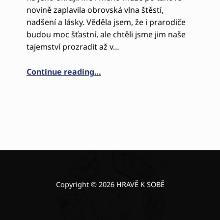
novině zaplavila obrovská vlna štěstí,
nadšení a lásky. Věděla jsem, že i prarodiče
budou moc šťastní, ale chtěli jsme jim naše
tajemství prozradit až v…
“JAK ADÉLKA DO NAŠICH ŽIVOTŮ
Continue reading
…
Copyright © 2026 HRAVĚ K SOBĚ