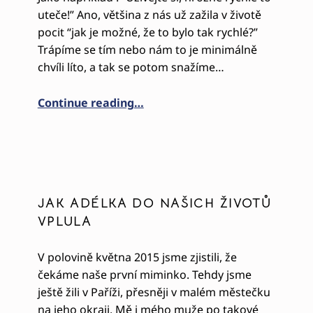
uteče!” Ano, většina z nás už zažila v životě
pocit “jak je možné, že to bylo tak rychlé?”
Trápíme se tím nebo nám to je minimálně
chvíli líto, a tak se potom snažíme…
“O VŠÍMAVOSTI ANEB CHCI ŽÍT 
Continue reading
…
JAK ADÉLKA DO NAŠICH ŽIVOTŮ
VPLULA
V polovině května 2015 jsme zjistili, že
čekáme naše první miminko. Tehdy jsme
ještě žili v Paříži, přesněji v malém městečku
na jeho okraji. Mě i mého muže po takové