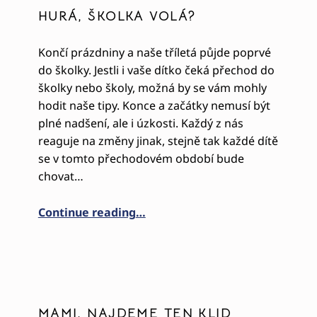
HURÁ, ŠKOLKA VOLÁ?
Končí prázdniny a naše tříletá půjde poprvé
do školky. Jestli i vaše dítko čeká přechod do
školky nebo školy, možná by se vám mohly
hodit naše tipy. Konce a začátky nemusí být
plné nadšení, ale i úzkosti. Každý z nás
reaguje na změny jinak, stejně tak každé dítě
se v tomto přechodovém období bude
chovat…
“Hurá, školka volá?”
Continue reading
…
MAMI, NAJDEME TEN KLID