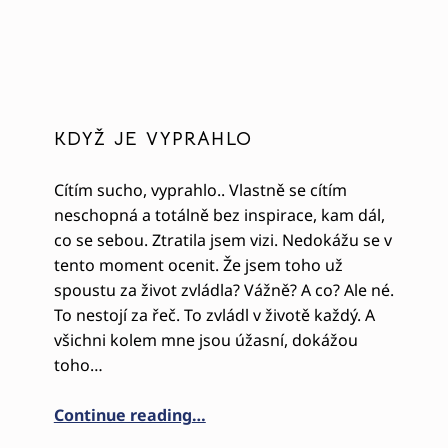
KDYŽ JE VYPRAHLO
Cítím sucho, vyprahlo.. Vlastně se cítím
neschopná a totálně bez inspirace, kam dál,
co se sebou. Ztratila jsem vizi. Nedokážu se v
tento moment ocenit. Že jsem toho už
spoustu za život zvládla? Vážně? A co? Ale né.
To nestojí za řeč. To zvládl v životě každý. A
všichni kolem mne jsou úžasní, dokážou
toho…
“KDYŽ JE VYPRAHLO”
Continue reading
…