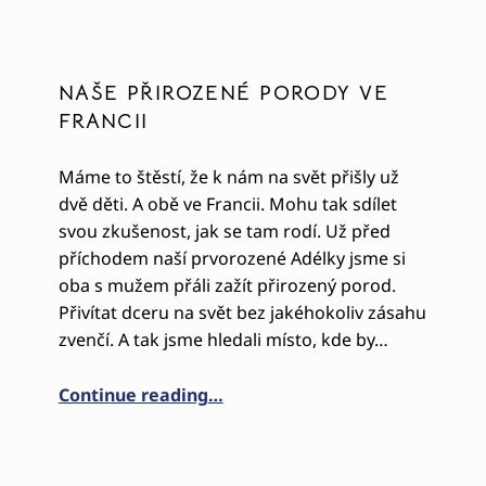
NAŠE PŘIROZENÉ PORODY VE
FRANCII
Máme to štěstí, že k nám na svět přišly už
dvě děti. A obě ve Francii. Mohu tak sdílet
svou zkušenost, jak se tam rodí. Už před
příchodem naší prvorozené Adélky jsme si
oba s mužem přáli zažít přirozený porod.
Přivítat dceru na svět bez jakéhokoliv zásahu
zvenčí. A tak jsme hledali místo, kde by…
“NAŠE PŘIROZENÉ PORODY VE F
Continue reading
…