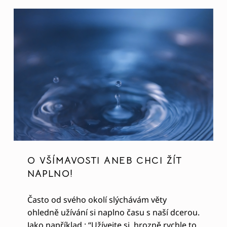
O VŠÍMAVOSTI ANEB CHCI ŽÍT
NAPLNO!
Často od svého okolí slýchávám věty
ohledně užívání si naplno času s naší dcerou.
Jako například : “Užívejte si, hrozně rychle to